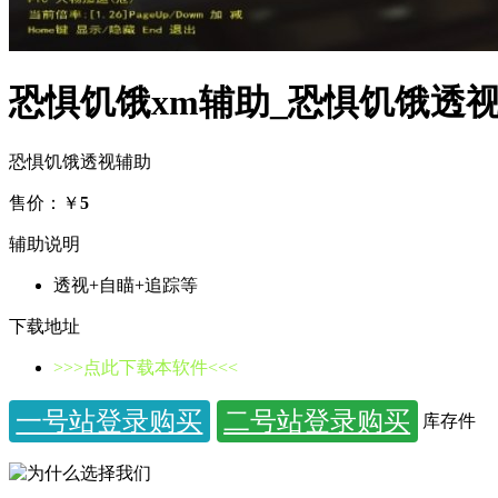
恐惧饥饿xm辅助_恐惧饥饿透
恐惧饥饿透视辅助
售价
：￥
5
辅助说明
透视+自瞄+追踪等
下载地址
>>>点此下载本软件<<<
一号站登录购买
二号站登录购买
库存
件