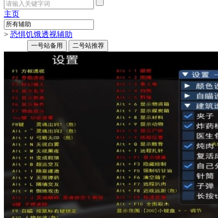
主页
>
恐惧饥饿透视辅助
一号站备用
二号站推荐